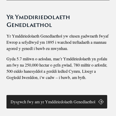
Yr Ymddiriedolaeth
Genedlaethol
Yr Ymddiriedolaeth Genedlaethol yw elusen gadwraeth fwyaf
Ewrop a sefydlwyd ym 1895 i warchod treftadaeth a mannau
agored y genedl i bawb eu mwynhau.
Gyda 5.7 miliwn o aelodau, mae’r Ymddiriedolaeth yn gofalu
am fwy na 250,000 hectar o gefn gwlad, 780 milltir o arfordir,
500 eiddo hanesyddol a gerddi ledled Cymru, Lloegr a
Gogledd Iwerddon, i’w cadw – i bawb, am byth.
Dysgwch fwy am yr Ymddiriedolaeth Genedlaethol