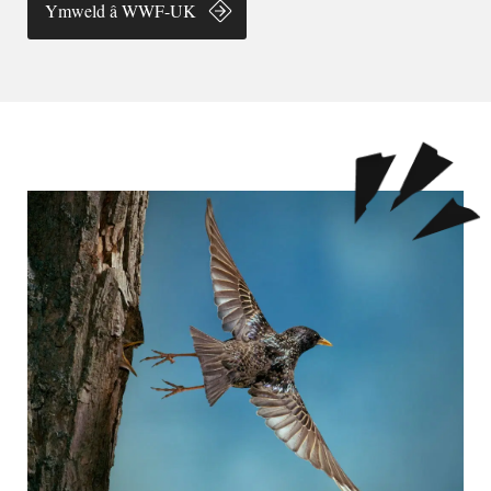
Ymweld â WWF-UK