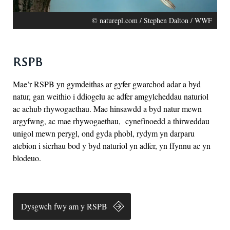
© naturepl.com / Stephen Dalton / WWF
RSPB
Mae’r RSPB yn gymdeithas ar gyfer gwarchod adar a byd
natur, gan weithio i ddiogelu ac adfer amgylcheddau naturiol
ac achub rhywogaethau. Mae hinsawdd a byd natur mewn
argyfwng, ac mae rhywogaethau, cynefinoedd a thirweddau
unigol mewn perygl, ond gyda phobl, rydym yn darparu
atebion i sicrhau bod y byd naturiol yn adfer, yn ffynnu ac yn
blodeuo.
Dysgwch fwy am y RSPB