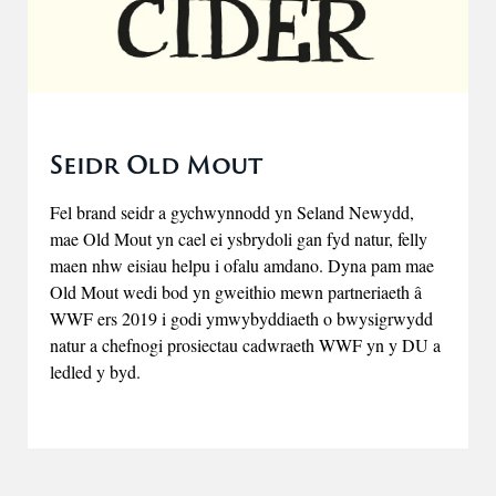
Seidr Old Mout
Fel brand seidr a gychwynnodd yn Seland Newydd,
mae Old Mout yn cael ei ysbrydoli gan fyd natur, felly
maen nhw eisiau helpu i ofalu amdano. Dyna pam mae
Old Mout wedi bod yn gweithio mewn partneriaeth â
WWF ers 2019 i godi ymwybyddiaeth o bwysigrwydd
natur a chefnogi prosiectau cadwraeth WWF yn y DU a
ledled y byd.