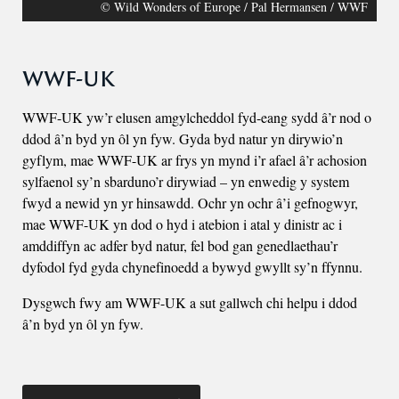
© Wild Wonders of Europe / Pal Hermansen / WWF
WWF-UK
WWF-UK yw’r elusen amgylcheddol fyd-eang sydd â’r nod o
ddod â’n byd yn ôl yn fyw. Gyda byd natur yn dirywio’n
gyflym, mae WWF-UK ar frys yn mynd i’r afael â’r achosion
sylfaenol sy’n sbarduno’r dirywiad – yn enwedig y system
fwyd a newid yn yr hinsawdd. Ochr yn ochr â’i gefnogwyr,
mae WWF-UK yn dod o hyd i atebion i atal y dinistr ac i
amddiffyn ac adfer byd natur, fel bod gan genedlaethau’r
dyfodol fyd gyda chynefinoedd a bywyd gwyllt sy’n ffynnu.
Dysgwch fwy am WWF-UK a sut gallwch chi helpu i ddod
â’n byd yn ôl yn fyw.