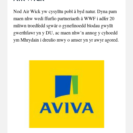
Nod Air Wick yw cysylltu pobl â byd natur. Dyna pam
maen nhw wedi ffurfio partneriaeth â WWF i adfer 20
miliwn troedfedd sgwâr o gynefinoedd blodau gwyllt
gwerthfawr yn y DU, ac maen nhw’n annog y cyhoedd
ym Mhrydain i dreulio mwy o amser yn yr awyr agored.