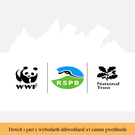
Dewch i gael y wybodaeth ddiweddaraf a’r camau gweithredu