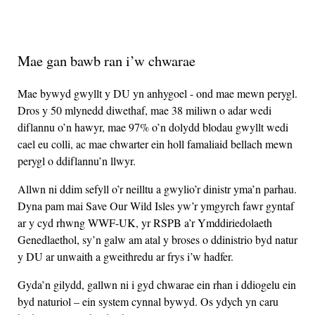
Mae gan bawb ran i’w chwarae
Mae bywyd gwyllt y DU yn anhygoel - ond mae mewn perygl.
Dros y 50 mlynedd diwethaf, mae 38 miliwn o adar wedi
diflannu o’n hawyr, mae 97% o’n dolydd blodau gwyllt wedi
cael eu colli, ac mae chwarter ein holl famaliaid bellach mewn
perygl o ddiflannu’n llwyr.
Allwn ni ddim sefyll o’r neilltu a gwylio’r dinistr yma’n parhau.
Dyna pam mai Save Our Wild Isles yw’r ymgyrch fawr gyntaf
ar y cyd rhwng WWF-UK, yr RSPB a’r Ymddiriedolaeth
Genedlaethol, sy’n galw am atal y broses o ddinistrio byd natur
y DU ar unwaith a gweithredu ar frys i’w hadfer.
Gyda’n gilydd, gallwn ni i gyd chwarae ein rhan i ddiogelu ein
byd naturiol – ein system cynnal bywyd. Os ydych yn caru