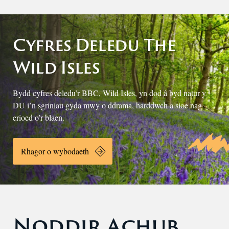
Cyfres Deledu The
Wild Isles
Bydd cyfres deledu’r BBC, Wild Isles, yn dod â byd natur y
DU i’n sgriniau gyda mwy o ddrama, harddwch a sioe nag
erioed o’r blaen.
Rhagor o wybodaeth
Noddir Achub