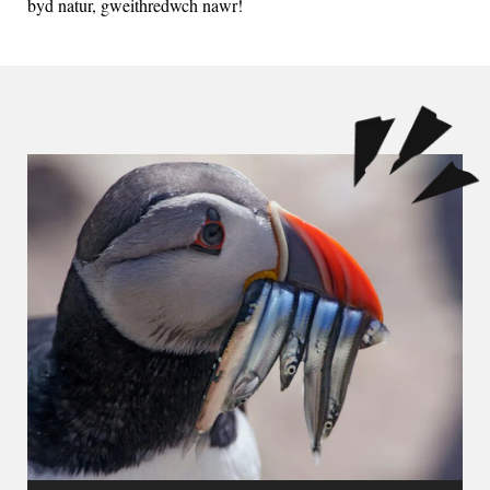
byd natur, gweithredwch nawr!