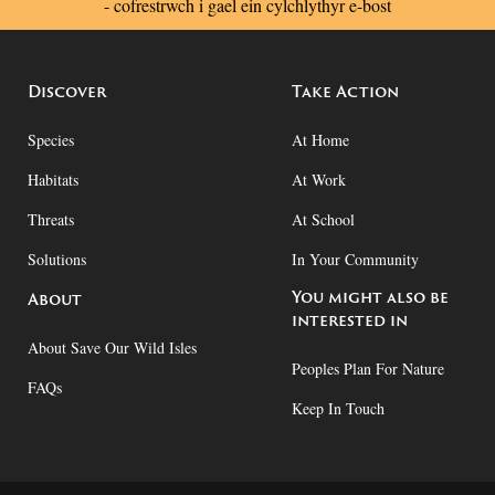
- cofrestrwch i gael ein cylchlythyr e-bost
Discover
Take Action
Species
At Home
Habitats
At Work
Threats
At School
Solutions
In Your Community
You might also be
About
interested in
About Save Our Wild Isles
Peoples Plan For Nature
FAQs
Keep In Touch