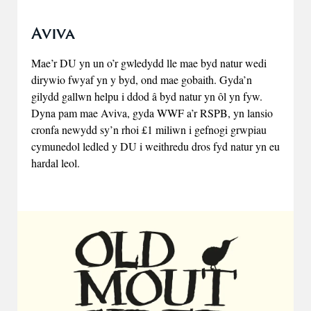
Aviva
Mae’r DU yn un o’r gwledydd lle mae byd natur wedi
dirywio fwyaf yn y byd, ond mae gobaith. Gyda’n
gilydd gallwn helpu i ddod â byd natur yn ôl yn fyw.
Dyna pam mae Aviva, gyda WWF a’r RSPB, yn lansio
cronfa newydd sy’n rhoi £1 miliwn i gefnogi grwpiau
cymunedol ledled y DU i weithredu dros fyd natur yn eu
hardal leol.